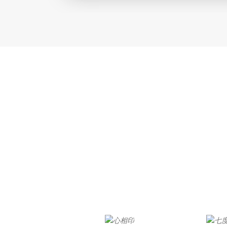
世界杯下单平台网站
牌
查看更多