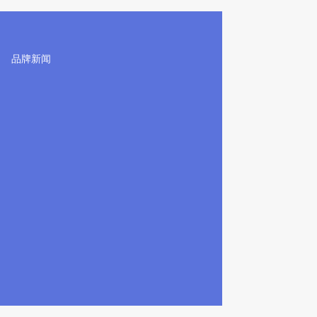
品牌新闻
蓄力再出
世界杯下单平台网
！世界杯下单
官网集团2024年营
网站官网集团各
226.69亿元
半年会召开