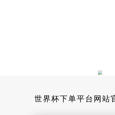
创立于1985年
世界杯下单平台网站