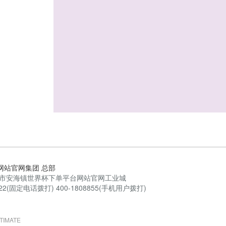
网站官网集团 总部
江市安海镇世界杯下单平台网站官网工业城
222(固定电话拨打) 400-1808855(手机用户拨打)
TIMATE