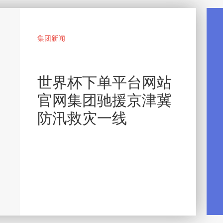
集团新闻
！世
世界杯下单平台网站
复盘
网站官
官网集团驰援京津冀
发
5年上
防汛救灾一线
平台
部门