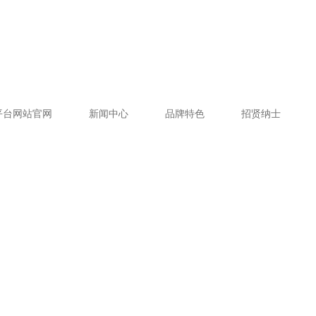
平台网站官网
新闻中心
品牌特色
招贤纳士