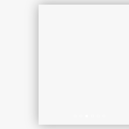
人民日报》揭
118.08亿元
：心相印手帕
界杯下单平台
入装阅兵观礼服务
网集团发布202
！
半年业绩公告