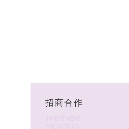
招商合作
INVESTMENT
PROMOTION