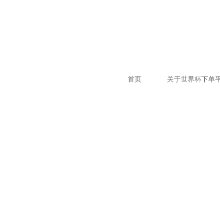
首页
关于世界杯下单